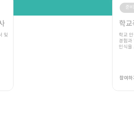
준비
사
학교
 및

학교 안
경험과 
인식을
참여하